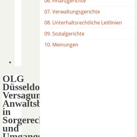
06. Finanzgerichte
07. Verwaltungsgerichte
08. Unterhaltsrechtliche Leitlinien
09. Sozialgerichte
10. Meinungen
OLG
Düsseldorf:
Versagung
Anwaltsbeiordnung
in
Sorgerechtssachen
und
Umgangssachen