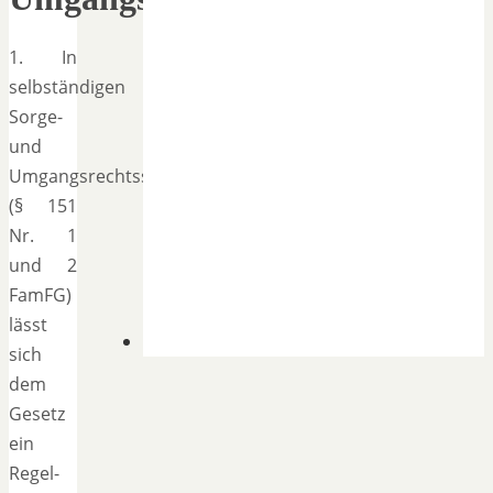
1. In
selbständigen
Sorge-
und
Umgangsrechtssachen
(§ 151
Nr. 1
und 2
FamFG)
lässt
sich
dem
Gesetz
ein
Regel-