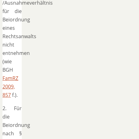
/Ausnahmeverhältnis
für die
Beiordnung
eines
Rechtsanwalts
nicht
entnehmen
(wie
BGH
FamRZ
2009,
857
f.).
2. Für
die
Beiordnung
nach §