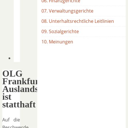
06. Finanzgerichte
07. Verwaltungsgerichte
08. Unterhaltsrechtliche Leitlinien
09. Sozialgerichte
10. Meinungen
OLG
Frankfurt:
Auslandsferienaufenthalt
ist
statthaft
Auf die
Beschwerde