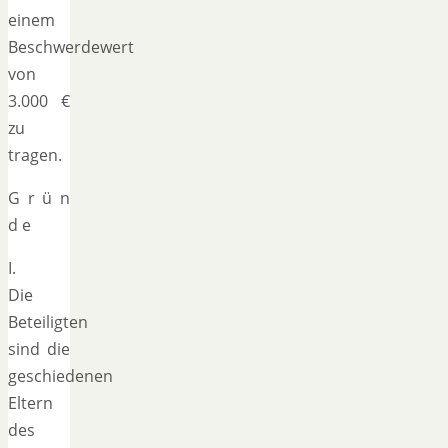
einem
Beschwerdewert
von
3.000 €
zu
tragen.
G r ü n
d e
I.
Die
Beteiligten
sind die
geschiedenen
Eltern
des