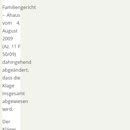
Familiengericht
– Ahaus
vom 4.
August
2009
(Az. 11 F
50/09)
dahingehend
abgeändert,
dass die
Klage
insgesamt
abgewiesen
wird.
Der
Kläger