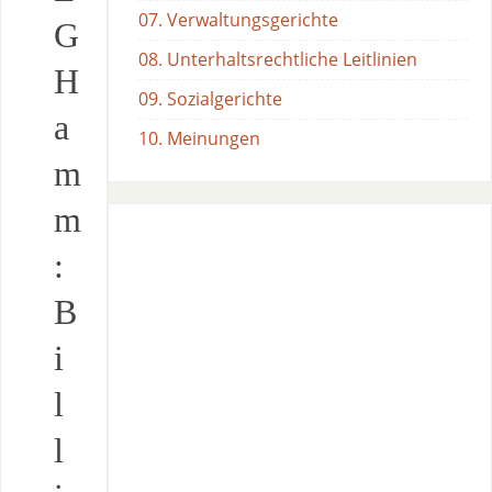
07. Verwaltungsgerichte
G
08. Unterhaltsrechtliche Leitlinien
H
09. Sozialgerichte
a
10. Meinungen
m
m
:
B
i
l
l