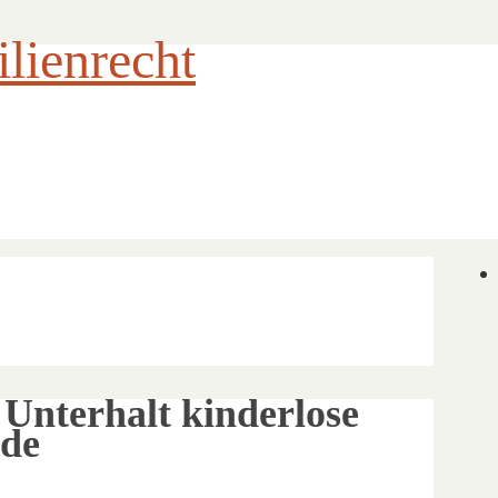
ienrecht
nterhalt kinderlose
ede