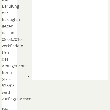
Berufung
der
Beklagten
gegen
das am
08.03.2010
verkündete
Urteil
des
Amtsgerichts
Bonn
(47 F
528/08)
wird
zurückgewiesen.
Die