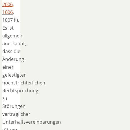
2006,
1006
,
1007 f.).
Es ist
allgemein
anerkannt,
dass die
Änderung
einer
gefestigten
höchstrichterlichen
Rechtsprechung
zu
Störungen
vertraglicher
Unterhaltsvereinbarungen
führen