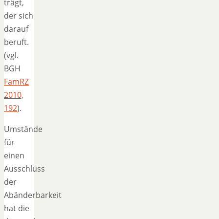
trägt,
der sich
darauf
beruft.
(vgl.
BGH
FamRZ
2010,
192
).
Umstände
für
einen
Ausschluss
der
Abänderbarkeit
hat die