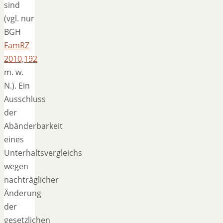
sind
(vgl. nur
BGH
FamRZ
2010,192
m. w.
N.). Ein
Ausschluss
der
Abänderbarkeit
eines
Unterhaltsvergleichs
wegen
nachträglicher
Änderung
der
gesetzlichen