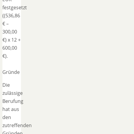
festgesetzt
((536,86
€ –
300,00
€) x 12 +
600,00
€).
Gründe
Die
zulässige
Berufung
hat aus
den
zutreffenden
Gründen