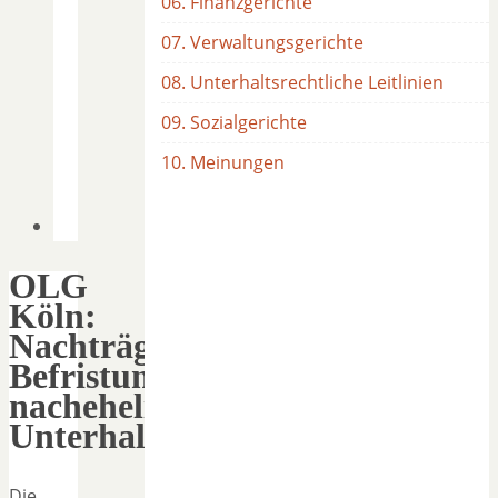
06. Finanzgerichte
07. Verwaltungsgerichte
08. Unterhaltsrechtliche Leitlinien
09. Sozialgerichte
10. Meinungen
OLG
Köln:
Nachträgliche
Befristung
nachehelichen
Unterhalts
Die