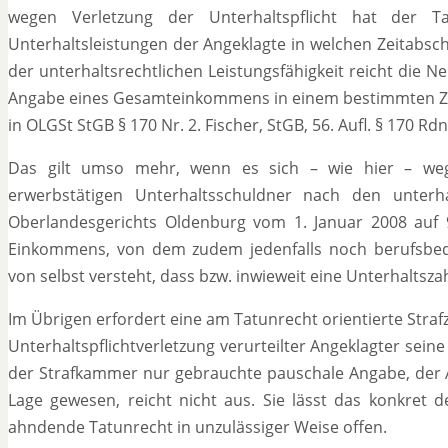
wegen Verletzung der Unterhaltspflicht hat der Ta
Unterhaltsleistungen der Angeklagte in welchen Zeitabsch
der unterhaltsrechtlichen Leistungsfähigkeit reicht die
Angabe eines Gesamteinkommens in einem bestimmten Zeit
in OLGSt StGB § 170 Nr. 2. Fischer, StGB, 56. Aufl. § 170 R
Das gilt umso mehr, wenn es sich – wie hier – weg
erwerbstätigen Unterhaltsschuldner nach den unterhal
Oberlandesgerichts Oldenburg vom 1. Januar 2008 auf 90
Einkommens, von dem zudem jedenfalls noch berufsbed
von selbst versteht, dass bzw. inwieweit eine Unterhaltszah
Im Übrigen erfordert eine am Tatunrecht orientierte Straf
Unterhaltspflichtverletzung verurteilter Angeklagter seine 
der Strafkammer nur gebrauchte pauschale Angabe, der An
Lage gewesen, reicht nicht aus. Sie lässt das konkret
ahndende Tatunrecht in unzulässiger Weise offen.