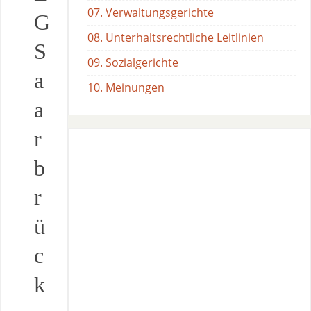
07. Verwaltungsgerichte
G
08. Unterhaltsrechtliche Leitlinien
S
09. Sozialgerichte
a
10. Meinungen
a
r
b
r
ü
c
k