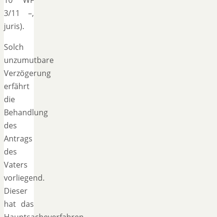
3/11 –,
juris).
Solch
unzumutbare
Verzögerung
erfährt
die
Behandlung
des
Antrags
des
Vaters
vorliegend.
Dieser
hat das
Hauptsacheverfahren