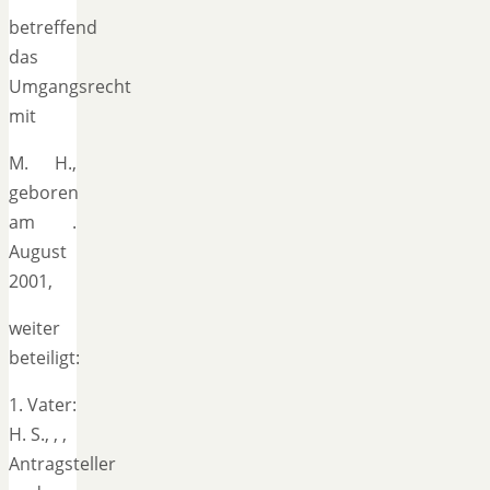
betreffend
das
Umgangsrecht
mit
M. H.,
geboren
am .
August
2001,
weiter
beteiligt:
1. Vater:
H. S., , ,
Antragsteller