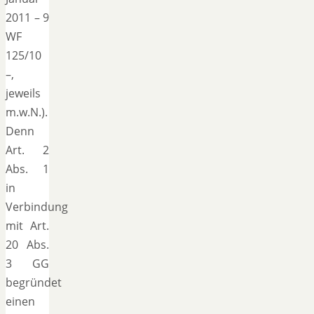
2011 – 9
WF
125/10
–,
jeweils
m.w.N.).
Denn
Art. 2
Abs. 1
in
Verbindung
mit Art.
20 Abs.
3 GG
begründet
einen