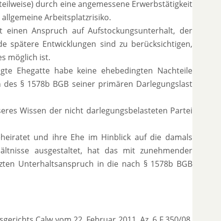
teilweise) durch eine angemessene Erwerbstätigkeit
 allgemeine Arbeitsplatzrisiko.
rt einen Anspruch auf Aufstockungsunterhalt, der
de spätere Entwicklungen sind zu berücksichtigen,
 möglich ist.
igte Ehegatte habe keine ehebedingten Nachteile
n des § 1578b BGB seiner primären Darlegungslast
eres Wissen der nicht darlegungsbelasteten Partei
eiratet und ihre Ehe im Hinblick auf die damals
hältnisse ausgestaltet, hat das mit zunehmender
ten Unterhaltsanspruch in die nach § 1578b BGB
sgerichts Calw vom 22. Februar 2011, Az. 6 F 350/08,