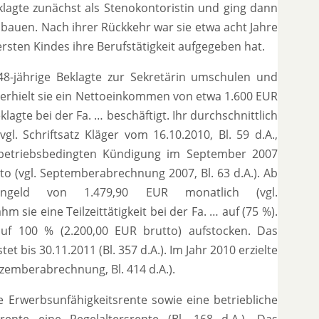
lagte zunächst als Stenokontoristin und ging dann
bauen. Nach ihrer Rückkehr war sie etwa acht Jahre
ersten Kindes ihre Berufstätigkeit aufgegeben hat.
8-jährige Beklagte zur Sekretärin umschulen und
t erhielt sie ein Nettoeinkommen von etwa 1.600 EUR
agte bei der Fa. … beschäftigt. Ihr durchschnittlich
l. Schriftsatz Kläger vom 16.10.2010, Bl. 59 d.A.,
r betriebsbedingten Kündigung im September 2007
to (vgl. Septemberabrechnung 2007, Bl. 63 d.A.). Ab
engeld von 1.479,90 EUR monatlich (vgl.
m sie eine Teilzeittätigkeit bei der Fa. … auf (75 %).
 auf 100 % (2.200,00 EUR brutto) aufstocken. Das
et bis 30.11.2011 (Bl. 357 d.A.). Im Jahr 2010 erzielte
zemberabrechnung, Bl. 414 d.A.).
ne Erwerbsunfähigkeitsrente sowie eine betriebliche
rente eine Regelaltersrente (Bl. 168 d.A.). Das