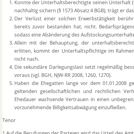
Konnte der Unterhaltsberechtigte seinen Unterhalt (
nachhaltig sichern (§ 1573 Absatz 4 BGB), trägt er das
Der Verlust einer solchen Erwerbstätigkeit berüh
bereits zuvor bestanden hat, nicht. Bedarfsprägen
sodass eine Abänderung des Aufstockungsunterhaltes
Allein mit der Behauptung, der unterhaltsberecht
erlitten, kommt der Unterhaltspflichtige im Rahme
nicht nach.
Die sekundäre Darlegungslast setzt regelmäßig bess
voraus (vgl. BGH, NJW-RR 2008, 1260, 1270).
Haben die Ehegatten lange vor dem 01.01.2008 geh
geltenden gesellschaftlichen und rechtlichen Ver
Ehedauer wachsende Vertrauen in einen unbegrenz
vorzunehmende Billigkeitsabwägung einzufließen.
Tenor
1.Auf die Berufungen der Parteien wird das Urteil des Amt