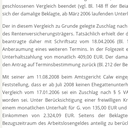
geschlossenen Vergleich beendet (vgl. Bl. 148 ff der Bei
sich der damalige Beklagte, ab März 2006 laufenden Unter
Der in diesem Vergleich zu Grunde gelegte Zuschlag nach
des Rentenversicherungsträgers. Tatsächlich erhielt der 
beantragte daher mit Schriftsatz vom 18.04.2006 (Bl.
Anberaumung eines weiteren Termins. In der Folgezeit ei
Unterhaltszahlung von monatlich 409,00 EUR. Der damal
den Antrag auf Terminsbestimmung zurück (Bl. 212 der Bei
Mit seiner am 11.08.2008 beim Amtsgericht Calw eing
Feststellung, dass er ab Juli 2008 keinen Ehegattenunter
Vergleich vom 17.01.2006 sei ein Zuschlag nach § 5 VAH
worden sei. Unter Berücksichtigung einer freiwilligen 
einem monatlichen Unterhalt für G. von 135,00 EUR und f
Einkommen von 2.324,09 EUR. Seitens der Beklagte
Bezugszeitraum des Arbeitslosengeldes anteilig zu berü