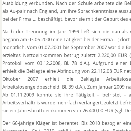
Ausbildung verbunden. Nach der Schule arbeitete die Bek
als Au-pair nach England, um ihre Sprachkenntnisse auszu
bei der Firma … beschäftigt, bevor sie mit der Geburt des 
Nach der Trennung im Jahr 1999 ließ sich die damals 4
begann am 03.06.2000 eine Tätigkeit bei der Firma …; dor
monatlich. Vom 01.07.2001 bis September 2007 war die Bekl
erzieltes Nettoeinkommen betrug zuletzt 2.220,00 EUR (vg
Protokoll vom 03.12.2008, Bl. 78 d.A.). Aufgrund eine
erhielt die Beklagte eine Abfindung von 22.112,08 EUR net
Oktober 2007 erhielt die Beklagte Arbeitslos
Arbeitslosengeldbescheid, Bl. 39 d.A.). Zum Januar 2009 nah
Ab 01.11.2009 konnte sie ihre Tätigkeit – befristet –
Arbeitsverhältnis wurde mehrfach verlängert, zuletzt befrist
sie ein Jahresbruttoeinkommen von 26.400,00 EUR (vgl. De
Der 66-jährige Kläger ist berentet. Bis 2010 bezog er ei
Altersrente. Seit 2010 erhält er neben der Betriebs