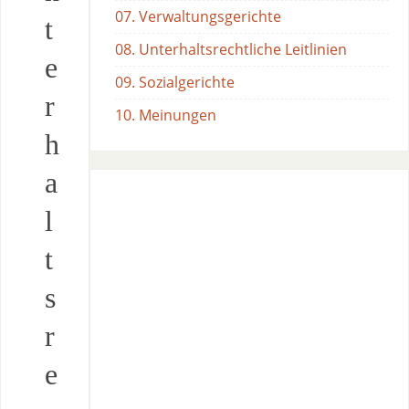
07. Verwaltungsgerichte
t
08. Unterhaltsrechtliche Leitlinien
e
09. Sozialgerichte
r
10. Meinungen
h
a
l
t
s
r
e