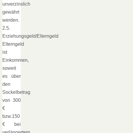
unverzinslich
gewährt
werden.
2.5.
Erziehungsgeld/Elterngeld
Elterngeld
ist
Einkommen,
soweit
es über
den
Sockelbetrag
von 300
€
bzw.150
€ bei
verlängertem