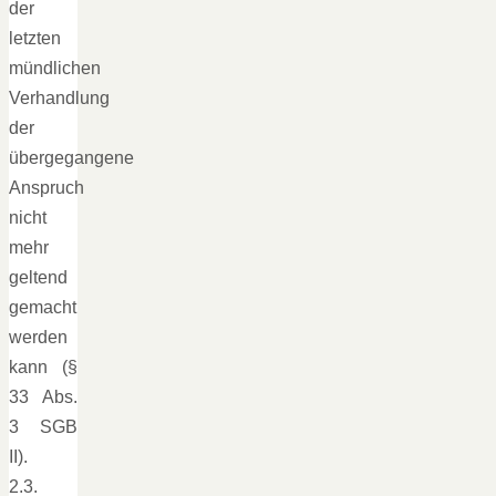
der
letzten
mündlichen
Verhandlung
der
übergegangene
Anspruch
nicht
mehr
geltend
gemacht
werden
kann (§
33 Abs.
3 SGB
II).
2.3.