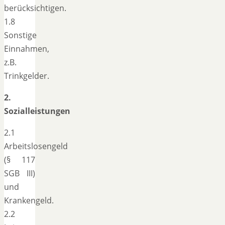
berücksichtigen.
1.8
Sonstige
Einnahmen,
z.B.
Trinkgelder.
2.
Sozialleistungen
2.1
Arbeitslosengeld
(§ 117
SGB III)
und
Krankengeld.
2.2