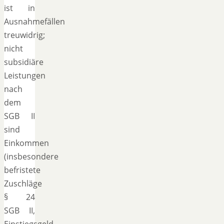
ist in
Ausnahmefällen
treuwidrig;
nicht
subsidiäre
Leistungen
nach
dem
SGB II
sind
Einkommen
(insbesondere
befristete
Zuschläge
§ 24
SGB II,
Einstiegsgeld