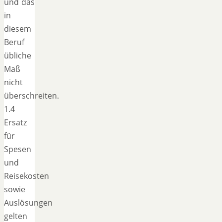
und das
in
diesem
Beruf
übliche
Maß
nicht
überschreiten.
1.4
Ersatz
für
Spesen
und
Reisekosten
sowie
Auslösungen
gelten