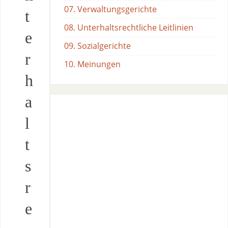
07. Verwaltungsgerichte
t
08. Unterhaltsrechtliche Leitlinien
e
09. Sozialgerichte
r
10. Meinungen
h
a
l
t
s
r
e