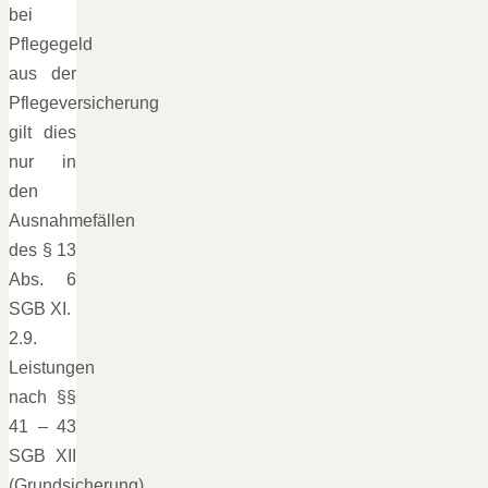
bei
Pflegegeld
aus der
Pflegeversicherung
gilt dies
nur in
den
Ausnahmefällen
des § 13
Abs. 6
SGB XI.
2.9.
Leistungen
nach §§
41 – 43
SGB XII
(Grundsicherung)