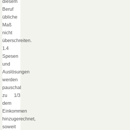
diesem
Beruf
übliche
Maß
nicht
überschreiten.
1.4
Spesen
und
Auslösungen
werden
pauschal
zu 1/3
dem
Einkommen
hinzugerechnet,
soweit