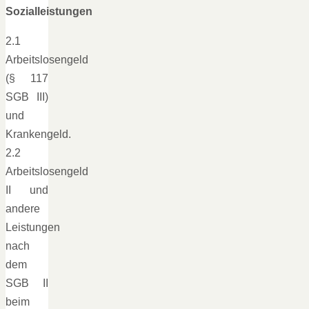
Sozialleistungen
2.1
Arbeitslosengeld
(§ 117
SGB III)
und
Krankengeld.
2.2
Arbeitslosengeld
II und
andere
Leistungen
nach
dem
SGB II
beim