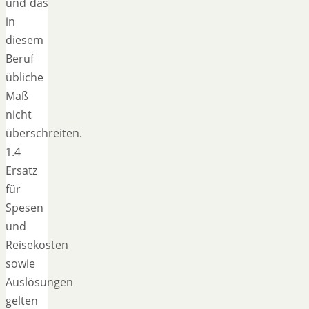
und das
in
diesem
Beruf
übliche
Maß
nicht
überschreiten.
1.4
Ersatz
für
Spesen
und
Reisekosten
sowie
Auslösungen
gelten