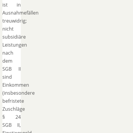
ist in
Ausnahmefällen
treuwidrig;
nicht
subsidiäre
Leistungen
nach
dem
SGB II
sind
Einkommen
(insbesondere
befristete
Zuschläge
§ 24
SGB II,
Einstiegsgeld