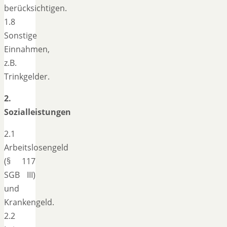
berücksichtigen.
1.8
Sonstige
Einnahmen,
z.B.
Trinkgelder.
2.
Sozialleistungen
2.1
Arbeitslosengeld
(§ 117
SGB III)
und
Krankengeld.
2.2