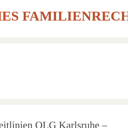
ES FAMILIENREC
Leitlinien OLG Karlsruhe –