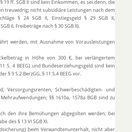
 19 ff. SGB II sind kein Einkommen, es sei denn, die
en treuwidrig; nicht subsidiäre Leistungen nach dem
chläge § 24 SGB II, Einstiegsgeld § 29 SGB II,
B II, Freibeträge nach § 30 SGB II).
währt werden, mit Ausnahme von Vorausleistungen
ckelbetrag in Höhe von 300 €, bei verlängertem
 11 S. 4 BEEG) und Bundeserziehungsgeld sind kein
er § 9 S.2 BerzGG, § 11 S.4 BEEG vor.
eld, Versorgungsrenten, Schwerbeschädigten- und
he Mehraufwendungen; §§ 1610a, 1578a BGB sind zu
durch den ihre Bemühungen abgegolten werden; bei
be des § 13 VI SGB XI.
ndsicherung) beim Verwandtenunterhalt, nicht aber