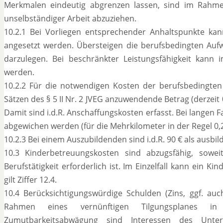
Merkmalen eindeutig abgrenzen lassen, sind im Ra
unselbständiger Arbeit abzuziehen.
10.2.1 Bei Vorliegen entsprechender Anhaltspunkte k
angesetzt werden. Übersteigen die berufsbedingten Aufw
darzulegen. Bei beschränkter Leistungsfähigkeit kann 
werden.
10.2.2 Für die notwendigen Kosten der berufsbedingten
Sätzen des § 5 II Nr. 2 JVEG anzuwendende Betrag (derzeit
Damit sind i.d.R. Anschaffungskosten erfasst. Bei langen 
abgewichen werden (für die Mehrkilometer in der Regel 0,2
10.2.3 Bei einem Auszubildenden sind i.d.R. 90 € als ausb
10.3 Kinderbetreuungskosten sind abzugsfähig, sowei
Berufstätigkeit erforderlich ist. Im Einzelfall kann ein
gilt Ziffer 12.4.
10.4 Berücksichtigungswürdige Schulden (Zins, ggf. auc
Rahmen eines vernünftigen Tilgungsplanes i
Zumutbarkeitsabwägung sind Interessen des Unterh