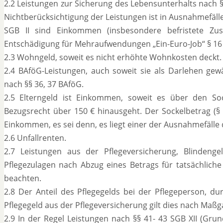
2.2 Leistungen zur Sicherung des Lebensunterhalts nach §§
Nichtberücksichtigung der Leistungen ist in Ausnahmefäll
SGB II sind Einkommen (insbesondere befristete Zus
Entschädigung für Mehraufwendungen „Ein-Euro-Job“ § 16 SG
2.3 Wohngeld, soweit es nicht erhöhte Wohnkosten deckt.
2.4 BAföG-Leistungen, auch soweit sie als Darlehen ge
nach §§ 36, 37 BAföG.
2.5 Elterngeld ist Einkommen, soweit es über den So
Bezugsrecht über 150 € hinausgeht. Der Sockelbetrag (§
Einkommen, es sei denn, es liegt einer der Ausnahmefälle d
2.6 Unfallrenten.
2.7 Leistungen aus der Pflegeversicherung, Blindeng
Pflegezulagen nach Abzug eines Betrags für tatsächlic
beachten.
2.8 Der Anteil des Pflegegelds bei der Pflegeperson, 
Pflegegeld aus der Pflegeversicherung gilt dies nach Maßga
2.9 In der Regel Leistungen nach §§ 41- 43 SGB XII (Gru