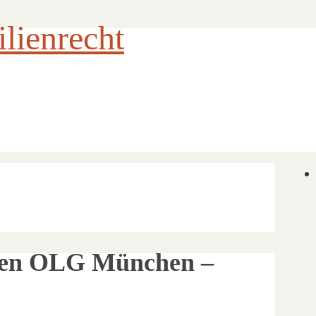
ienrecht
inien OLG München –