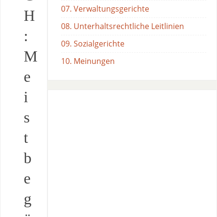
07. Verwaltungsgerichte
H
08. Unterhaltsrechtliche Leitlinien
:
09. Sozialgerichte
M
10. Meinungen
e
i
s
t
b
e
g