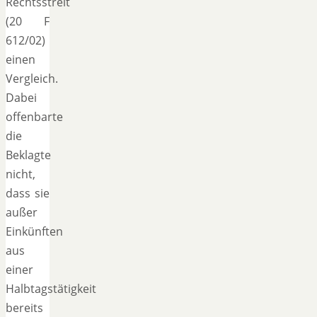
Rechtsstreit
(20 F
612/02)
einen
Vergleich.
Dabei
offenbarte
die
Beklagte
nicht,
dass sie
außer
Einkünften
aus
einer
Halbtagstätigkeit
bereits