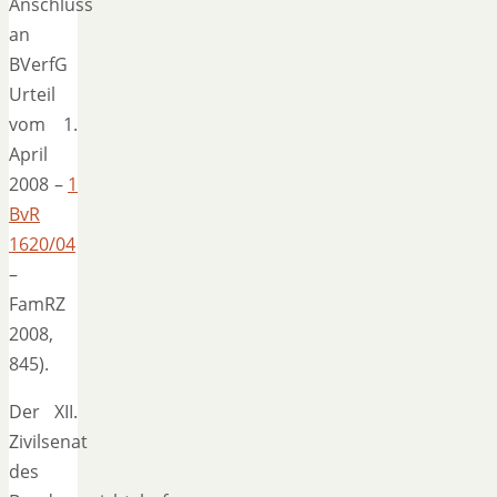
Anschluss
an
BVerfG
Urteil
vom 1.
April
2008 –
1
BvR
1620/04
–
FamRZ
2008,
845).
Der XII.
Zivilsenat
des