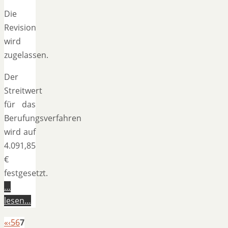
Die
Revision
wird
zugelassen.
Der
Streitwert
für das
Berufungsverfahren
wird auf
4.091,85
€
festgesetzt.
…
lesen…
«
‹
5
6
7