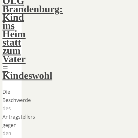
OLG
Brandenburg:
Kind
ins
Heim
statt
zum
Vater
=
Kindeswohl
Die
Beschwerde
des
Antragstellers
gegen
den