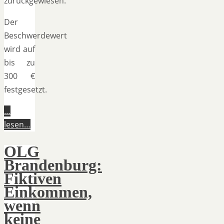
zurückgewiesen.
Der
Beschwerdewert
wird auf
bis zu
300 €
festgesetzt.
…
lesen…
OLG
Brandenburg:
Fiktiven
Einkommen,
wenn
keine