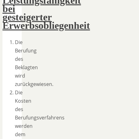
Leistungsfähigkeit
bei
gesteigerter
Erwerbsobliegenheit
Die
Berufung
des
Beklagten
wird
zurückgewiesen.
Die
Kosten
des
Berufungsverfahrens
werden
dem