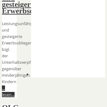
gesteigerte
Erwerbsobliegenheit
Leistungsunfähigkeit
und
gesteigerte
Erwerbsobliegenheit
bzgl.
der
Unterhaltsverpflichtung
gegenüber
minderjährigen
Kindern
…
lesen…