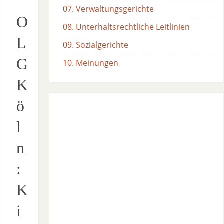
07. Verwaltungsgerichte
O
08. Unterhaltsrechtliche Leitlinien
L
09. Sozialgerichte
G
10. Meinungen
K
ö
l
n
:
K
i