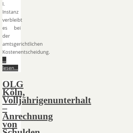
I.
Instanz
verbleibt
es bei
der
amtsgerichtlichen
Kostenentscheidung.
…
lesen…
OLG
Köln,
Volljährigenunterhalt
–
Anrechnung
von
Schulden