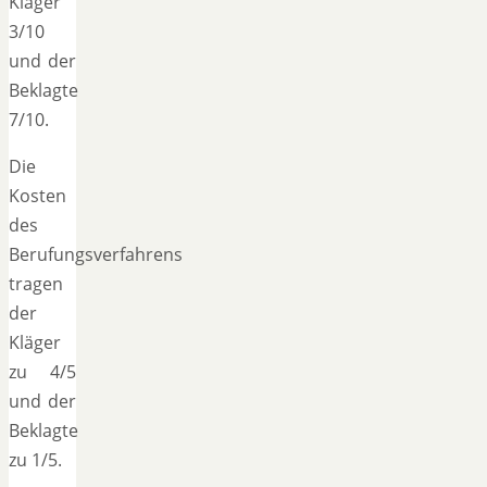
Kläger
3/10
und der
Beklagte
7/10.
Die
Kosten
des
Berufungsverfahrens
tragen
der
Kläger
zu 4/5
und der
Beklagte
zu 1/5.