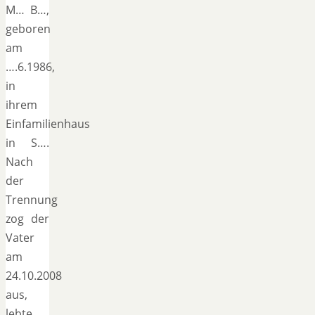
M… B…,
geboren
am
….6.1986,
in
ihrem
Einfamilienhaus
in S….
Nach
der
Trennung
zog der
Vater
am
24.10.2008
aus,
lebte