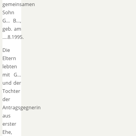
gemeinsamen
Sohn
G… B…,
geb. am
….8.1995.
Die
Eltern
lebten
mit G…
und der
Tochter
der
Antragsgegnerin
aus
erster
Ehe,