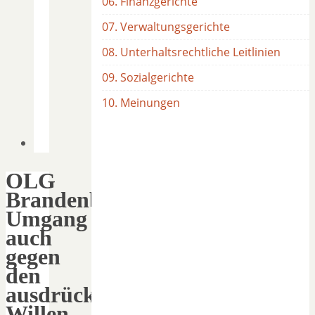
06. Finanzgerichte
07. Verwaltungsgerichte
08. Unterhaltsrechtliche Leitlinien
09. Sozialgerichte
10. Meinungen
OLG
Brandenburg:
Umgang
auch
gegen
den
ausdrücklichen
Willen