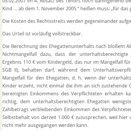
05.02.2007 im 4. Absatz des Tenors noch dahingehend ber
Kind … ab dem 1. November 2005 “ heißen muss: „für das
Die Kosten des Rechtsstreits werden gegeneinander aufg
Das Urteil ist vorläufig vollstreckbar.
Die Berechnung des Ehegattenunterhalts nach bloßem Abz
Nichtmangelfall dazu, dass der unterhaltsberechtigt
Ergebnis 110 € vom Kindergeld, das nur im Mangelfall für
SGB II), behalten darf, während dem Unterhaltsverpfl
Mangelfall für den Ehegatten, d. h. wenn der unterhalt
Kinder erzieht, nicht einmal die ihm an sich zustehend
bereinigten Einkommens des Verpflichteten erhalten 
richtig, dem unterhaltsberechtigten Ehegatten wenig
Zahlbetrags verbleibenden Einkommen des Verpflichte
Selbstbehalt von derzeit 1.000 € zuzusprechen, weil hier
nicht mehr ausgegangen werden kann.