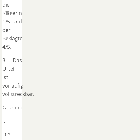
die
Klägerin
1/5 und
der
Beklagte
4/5.
3. Das
Urteil
ist
vorläufig
vollstreckbar.
Gründe:
I.
Die