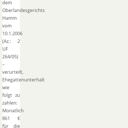
dem
Oberlandesgerichts
Hamm
vom
10.1.2006
(Az.: 2
UF
264/05)
–
verurteilt,
Ehegattenunterhalt
wie
folgt zu
zahlen:
Monatlich
861 €
für die