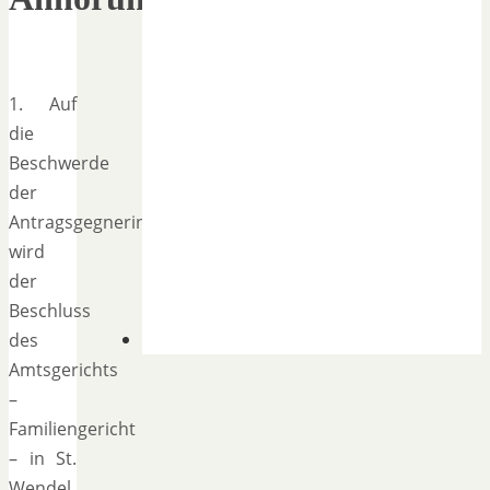
1. Auf
die
Beschwerde
der
Antragsgegnerin
wird
der
Beschluss
des
Amtsgerichts
–
Familiengericht
– in St.
Wendel