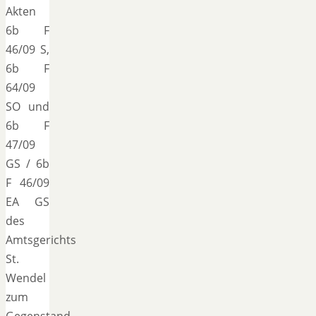
Akten
6b F
46/09 S,
6b F
64/09
SO und
6b F
47/09
GS / 6b
F 46/09
EA GS
des
Amtsgerichts
St.
Wendel
zum
Gegenstand