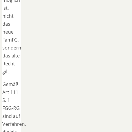
ist,
nicht
das
neue
FamFG,
sondern
das alte
Recht
gilt.
Gemäß
Art 111 I
S. 1
FGG-RG
sind auf
Verfahren,
die bis