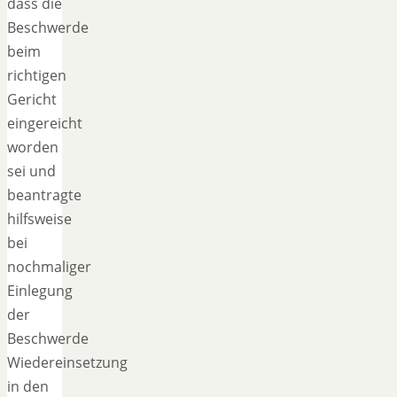
dass die
Beschwerde
beim
richtigen
Gericht
eingereicht
worden
sei und
beantragte
hilfsweise
bei
nochmaliger
Einlegung
der
Beschwerde
Wiedereinsetzung
in den