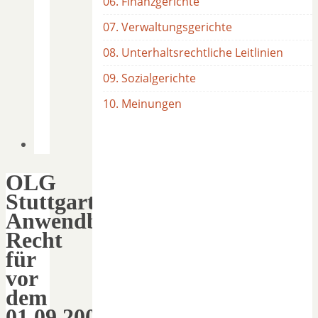
06. Finanzgerichte
07. Verwaltungsgerichte
08. Unterhaltsrechtliche Leitlinien
09. Sozialgerichte
10. Meinungen
OLG
Stuttgart:
Anwendbares
Recht
für
vor
dem
01.09.2009