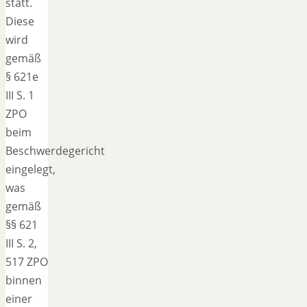
statt.
Diese
wird
gemäß
§ 621e
III S. 1
ZPO
beim
Beschwerdegericht
eingelegt,
was
gemäß
§§ 621
III S. 2,
517 ZPO
binnen
einer