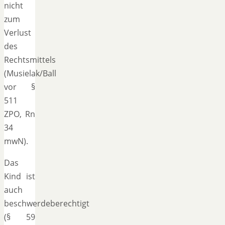
nicht
zum
Verlust
des
Rechtsmittels
(Musielak/Ball
vor §
511
ZPO, Rn
34
mwN).
Das
Kind ist
auch
beschwerdeberechtigt
(§ 59