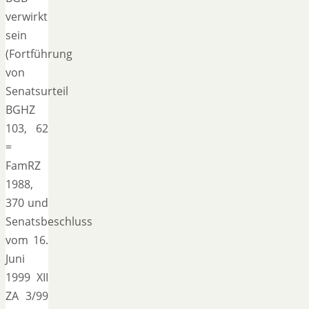
verwirkt
sein
(Fortführung
von
Senatsurteil
BGHZ
103, 62
=
FamRZ
1988,
370 und
Senatsbeschluss
vom 16.
Juni
1999 XII
ZA 3/99