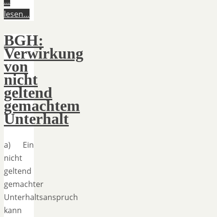
…
lesen…
BGH:
Verwirkung
von
nicht
geltend
gemachtem
Unterhalt
a) Ein
nicht
geltend
gemachter
Unterhaltsanspruch
kann