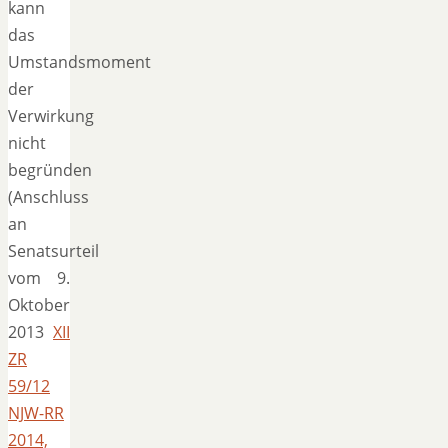
kann
das
Umstandsmoment
der
Verwirkung
nicht
begründen
(Anschluss
an
Senatsurteil
vom 9.
Oktober
2013
XII
ZR
59/12
NJW-RR
2014,