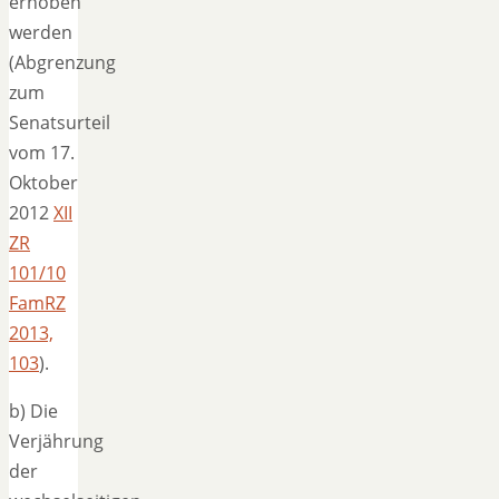
erhoben
werden
(Abgrenzung
zum
Senatsurteil
vom 17.
Oktober
2012
XII
ZR
101/10
FamRZ
2013,
103
).
b) Die
Verjährung
der