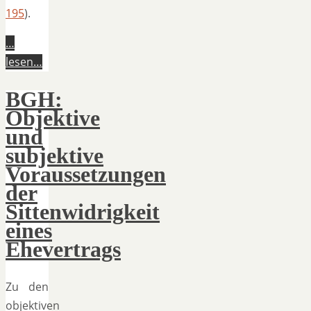
195
).
…
lesen…
BGH:
Objektive
und
subjektive
Voraussetzungen
der
Sittenwidrigkeit
eines
Ehevertrags
Zu den
objektiven