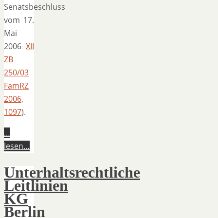
Senatsbeschluss
vom 17.
Mai
2006
XII
ZB
250/03
FamRZ
2006,
1097
).
…
lesen…
Unterhaltsrechtliche
Leitlinien
KG
Berlin