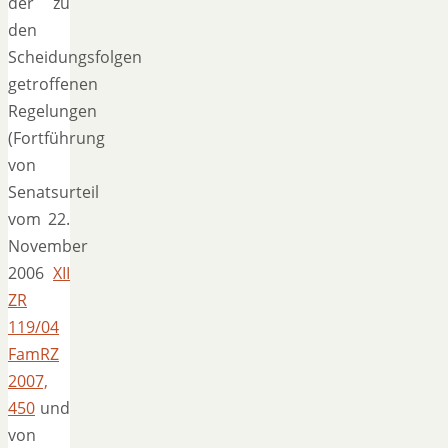
der zu
den
Scheidungsfolgen
getroffenen
Regelungen
(Fortführung
von
Senatsurteil
vom 22.
November
2006
XII
ZR
119/04
FamRZ
2007,
450
und
von