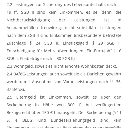
2.2 Leistungen zur Sicherung des Lebensunterhalts nach §§
19 ff. SGB II sind kein Einkommen, es sei denn, die
Nichtberücksichtigung der Leistungen ist in
Ausnahmefällen treuwidrig; nicht subsidiäre Leistungen
nach dem SGB II sind Einkommen (insbesondere befristete
Zuschläge § 24 SGB II, Einstiegsgeld § 29 SGB II,
Entschädigung für Mehraufwendungen „Ein-Euro-Job“ § 16
SGB II, Freibeträge nach § 30 SGB II).
2.3 Wohngeld, soweit es nicht erhöhte Wohnkosten deckt.
2.4 BAföG-Leistungen, auch soweit sie als Darlehen gewährt
werden, mit Ausnahme von Vorausleistungen nach §§ 36,
37 BAföG.
2.5 Elterngeld ist Einkommen, soweit es über den
Sockelbetrag in Höhe von 300 €, bei verlängertem
Bezugsrecht über 150 € hinausgeht. Der Sockelbetrag (§ 11
S. 4 BEEG) und Bundeserziehungsgeld sind kein
Einkommen, es sei denn, es liegt einer der Ausnahmefälle