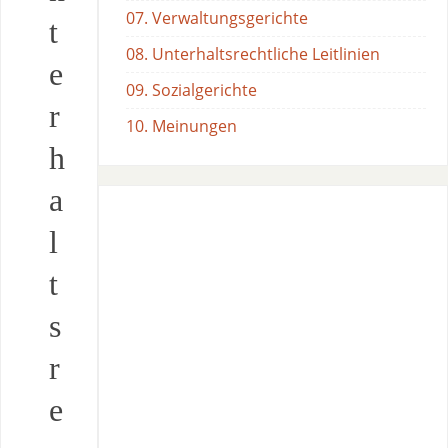
07. Verwaltungsgerichte
t
08. Unterhaltsrechtliche Leitlinien
e
09. Sozialgerichte
r
10. Meinungen
h
a
l
t
s
r
e